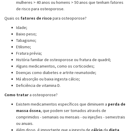
mulheres > 40 anos ou homens > 50 anos que tenham
fatores
de risco
para osteoporose.
Quais os
fatores de risco
para osteoporose?
Idade;
Baixo peso;
Tabagismo;
Etilismo;
Fratura prévia;
História familiar de osteoporose ou fratura de quadril;
Alguns medicamentos, como os corticoides;
Doenças como diabetes e artrite reumatoide;
Má absorção ou baixa ingesta cálcio;
Deficiência de vitamina D.
Como tratar
a osteoporose?
Existem medicamentos específicos que diminuem a
perda de
massa óssea
, que podem ser tomados através de
comprimidos - semanais ou mensais - ou injeções - semestrais
ou anuais.
Além disso, é importante que a ingesta de
cálcio
da
dieta