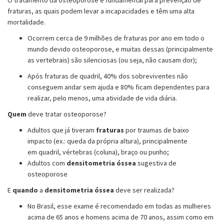
O tratamento da osteoporose é fundamental para prevenção de
fraturas, as quais podem levar a incapacidades e têm uma alta
mortalidade.
Ocorrem cerca de 9 milhões de fraturas por ano em todo o
mundo devido osteoporose, e muitas dessas (principalmente
as vertebrais) são silenciosas (ou seja, não causam dor);
Após fraturas de quadril, 40% dos sobreviventes não
conseguem andar sem ajuda e 80% ficam dependentes para
realizar, pelo menos, uma atividade de vida diária.
Quem
deve tratar osteoporose?
Adultos que já tiveram
fraturas
por traumas de baixo
impacto
(ex.: queda da própria altura), principalmente
em quadril, vértebras (coluna), braço ou punho;
Adultos com
densitometria óssea
sugestiva de
osteoporose
E
quando
a
densitometria óssea
deve ser realizada?
No Brasil, esse exame é recomendado em todas as mulheres
acima de 65 anos e homens acima de 70 anos, assim como em