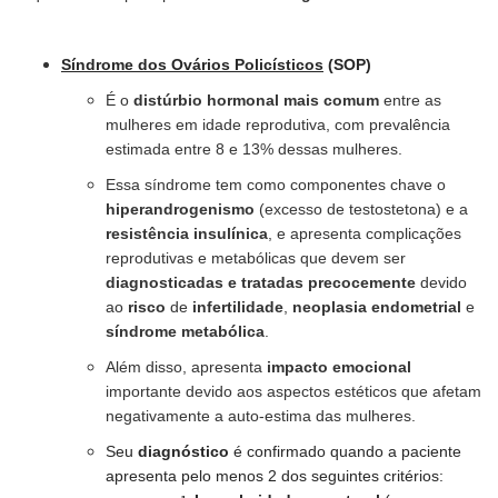
Síndrome dos Ovários Policísticos
(SOP)
É o
distúrbio hormonal mais comum
entre as
mulheres em idade reprodutiva, com prevalência
estimada entre 8 e 13% dessas mulheres.
Essa síndrome tem como componentes chave o
hiperandrogenismo
(
excesso de testostetona
) e a
resistência insulínica
, e apresenta
complicações
reprodutivas e metabólicas
que devem ser
diagnosticadas e tratadas precocemente
devido
ao
risco
de
infertilidade
,
neoplasia endometrial
e
síndrome metabólica
.
Além disso, apresenta
impacto emocional
importante devido aos aspectos estéticos que afetam
negativamente a auto-estima das mulheres.
Seu
diagnóstico
é confirmado quando a paciente
apresenta
pelo menos 2
dos seguintes critérios:⠀