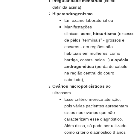
Irregularidade menstrual
(como
definida acima);
Hiperandrogenismo
Em
exame laboratorial ou
Manifestações
clínicas:
acne
,
hirsurtismo
(
excess
de pêlos "terminais"
- grossos e
escuros - em
regiões não
habituais em mulheres
, como
barriga, costas, seios...)
alopécia
androgenética
(
perda de cabelo
na região central do couro
cabeludo);
Ovários micropolicísticos
ao
ultrassom
Esse critério merece
atenção
,
pois várias pacientes apresentam
cistos nos ovários que não
caracterizam esse diagnóstico.
Além disso, só pode ser utilizado
como critério diagnóstico 8 anos