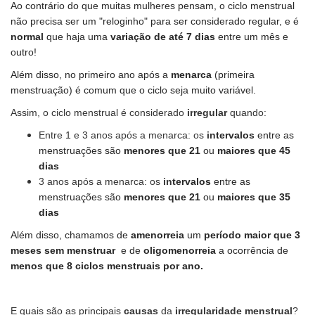
Ao contrário do que muitas mulheres pensam, o ciclo menstrual
não precisa ser um "reloginho" para ser considerado regular, e é
normal
que haja uma
variação de até 7 dias
entre um mês e
outro!
Além disso, no
primeiro ano após a
menarca
(
primeira
menstruação
) é comum que o ciclo seja
muito variável.
Assim, o ciclo menstrual
é considerado
irregular
quando:
Entre 1 e 3 anos após a menarca
: os
in
tervalos
entre as
menstruações são
menores que 21
ou
maiores que 45
dias
3 anos a
pós a
menarca
: os
in
tervalos
entre as
menstruações são
menores que 21
ou
maiores que 35
dias
Além disso, chamamos de
amenorreia
um
período maior que 3
meses sem menstruar
e de
oligomenorreia
a ocorrência de
menos que 8 ciclos menstruais por ano.
E quais são as principais
causas
da
irregularidade menstrual
?