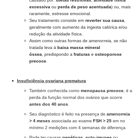
causado por:
dietas restritivas
,
a
tividade física
excessiva
ou
perda de peso acentuada
) ou, mais
raramente, e
stresse emocional.
Seu tratamento consiste em
reverter sua causa
,
geralmente com aumento da ingesta calórica e/ou
redução da atividade física.
Assim como outras formas de amenorreia, se não
tratada leva à
b
aixa massa mineral
óssea
,
predispondo a
fraturas
e
osteoporose
precoce
.
Insuficiência ovariana prematura
Também conhecida como
menopausa precoce
, é a
perda da função normal dos ovários que ocorre
antes dos 40 anos
.
Seu diagnóstico é feito na presença de
amenorreia
> 4 meses
associada ao exame
FSH > 25
em no
mínimo 2 medições com 4 semanas de diferença.
Pode ter causas
genéticas
,
auto-imunes
ou