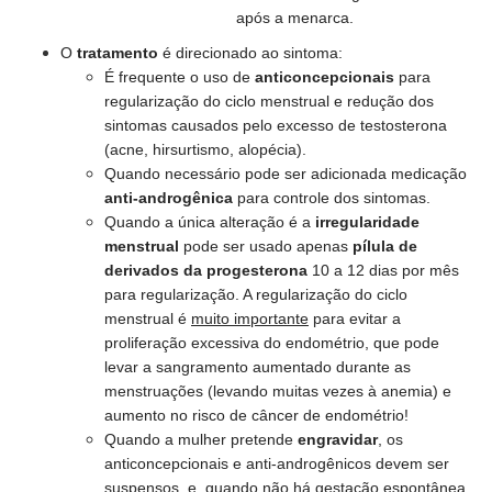
após a menarca.
O
tratamento
é direcionado ao sintoma:
É frequente o uso de
anticoncepcionais
para
regularização do ciclo menstrual
e
redução dos
sintomas causados pelo excesso de testosterona
(acne, hirsurtismo, alopécia).
Quando necessário
pode ser adicionada medicação
anti-androgênica
para controle dos sintomas.
Quando a
única alteração
é a
irregularidade
menstrual
pode ser usado apenas
pílula de
derivados da progesterona
10 a 12 dias por mês
para regularização. A
regularização do ciclo
menstrual
é
muito importante
para evitar a
proliferação excessiva do endométrio, que pode
levar a
sangramento aumentado
durante as
menstruações (levando muitas vezes à anemia) e
aumento no
risco de câncer de endométrio
!
Quando a mulher pretende
engravidar
, os
anticoncepcionais e anti-androgênicos devem ser
suspensos
, e, quando
não há gestação espontânea