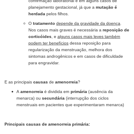
confirmação laboratorial e em alguns casos de
planejamento gestacional, já que a
mutação é
herdada
pelos filhos.
O
tratamento
depende da gravidade da doença
.
Nos casos mais graves é necessária a
reposição de
corticóides
, e
alguns casos mais leves também
podem ter benefícios
dessa reposição para
regularização da menstruação, melhora dos
sintomas androgênicos e em casos de dificuldade
para engravidar.
E as principais
causas
de
amenorreia
?
A
amenorreia
é dividida em
primária
(ausência da
menarca) ou
secundária
(interrupção dos ciclos
menstruais em pacientes que experimentaram menarca)
Principais causas de amenorreia p
rimária: