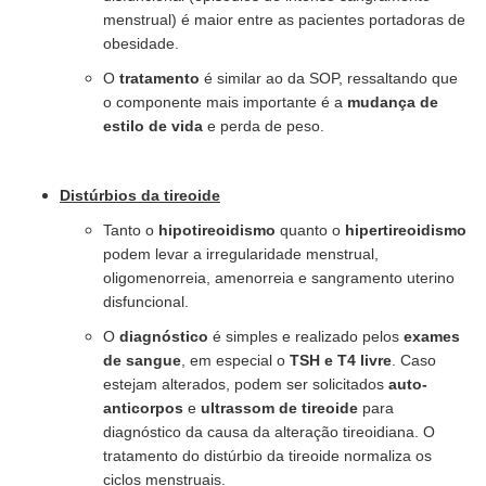
menstrual) é maior entre as pacientes portadoras de
obesidade.
O
tratamento
é similar ao da SOP, ressaltando que
o componente mais importante é a
mudança de
estilo de vida
e perda de peso.
Distúrbios da tireoide
Tanto o
hipotireoidismo
quanto o
hipertireoidismo
podem levar a irregularidade menstrual,
oligomenorreia, amenorreia e sangramento uterino
disfuncional.
O
diagnóstico
é simples e realizado pelos
exames
de sangue
, em especial o
TSH e T4 livre
. Caso
estejam alterados, podem ser solicitados
auto-
anticorpos
e
ultrassom de tireoide
para
diagnóstico da causa da alteração tireoidiana. O
tratamento do distúrbio da tireoide normaliza os
ciclos menstruais.