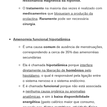
ressonância magnética da hipófise.
O
tratamento
na maioria das vezes é realizado com
medicamentos
que
bloqueiam a produção da
prolactina
.
Raramente
pode ser necessária
cirurgia
.
Amenorreia funcional hipotalâmica
​É
uma causa
comum
de ausência de menstruações,
correspondendo a cerca de 35% das
amenorréias
secundárias
Ela é chamada
hipotalâmica
porque
interfere
diretamente na liberação de
hormônios
pelo
hipotálamo
, o qual é responsável pela ligação entre
o sistema nervoso e o sistema endócrino.⠀
E é chamada
funcional
porque não está associada
a
nenhuma causa orgânica ou anomalias
anatômicas,
e sim à
b
aixa disponibilidade
energética
(
gasto calórico maior que consumo,