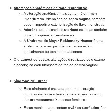
Alterações anatômicas do trato reprodutivo
A alteração anatômica mais comum é o
hímen
imperfurado
. Alterações no
septo vaginal
também
podem impedir a exteriorização do fluxo menstrual.
Aderências
ou cicatrizes
uterinas
extensas também
podem bloquear a menstruação.
A
Síndrome de Mayer-Rokitansky-Hauser
é uma
síndrome rara
na qual útero e vagina estão
parcialmente ou totalmente ausentes.
O
diagnóstico
dessas alterações é realizado pelo exame
ginecológico e/ou ultrassom da região pélvica-vaginal.
Síndrome de Turner
Essa síndrome é causada por uma alteração
cromossômica caracterizada pela ausência de um
dos
cromossomos X
no sexo feminino.
Essas meninas apresentam
ovários
atrofiados
, "em